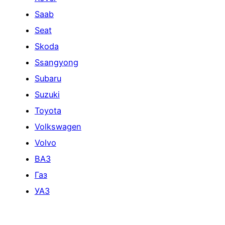
Saab
Seat
Skoda
Ssangyong
Subaru
Suzuki
Toyota
Volkswagen
Volvo
ВАЗ
Газ
УАЗ