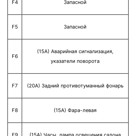
F4
Запасной
F5
Запасной
(15A) Аварийная сигнализация,
F6
указатели поворота
F7
(20A) Задний противотуманный фонарь
F8
(15A) Фара-левая
F9
(15A) Часы, лампа освещения салона