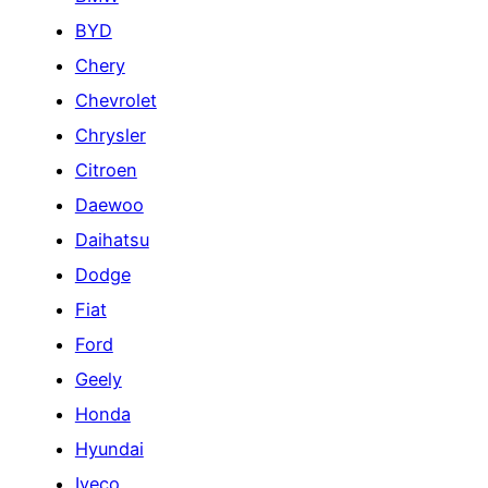
BYD
Chery
Chevrolet
Chrysler
Citroen
Daewoo
Daihatsu
Dodge
Fiat
Ford
Geely
Honda
Hyundai
Iveco