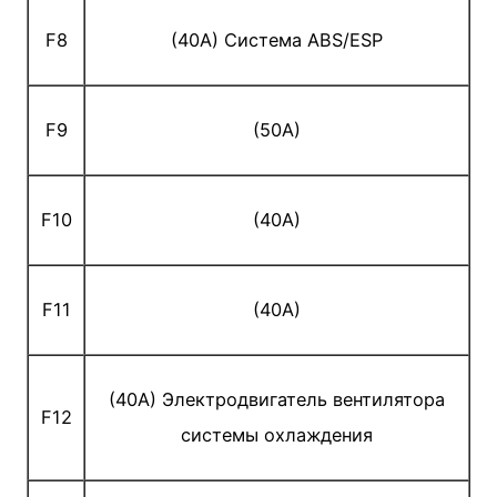
F8
(40A) Система ABS/ESP
F9
(50A)
F10
(40A)
F11
(40A)
(40A) Электродвигатель вентилятора
F12
системы охлаждения