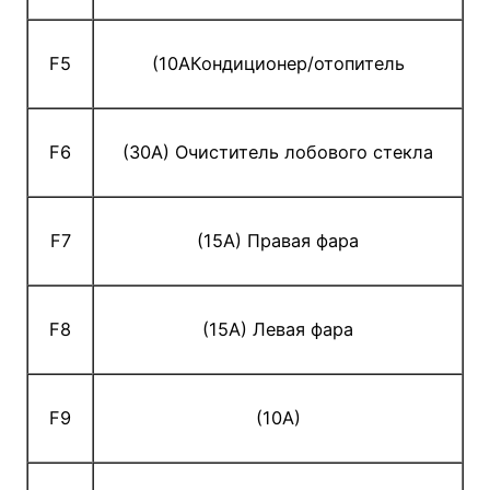
F5
(10AКондиционер/отопитель
F6
(30A) Очиститель лобового стекла
F7
(15A) Правая фара
F8
(15A) Левая фара
F9
(10A)