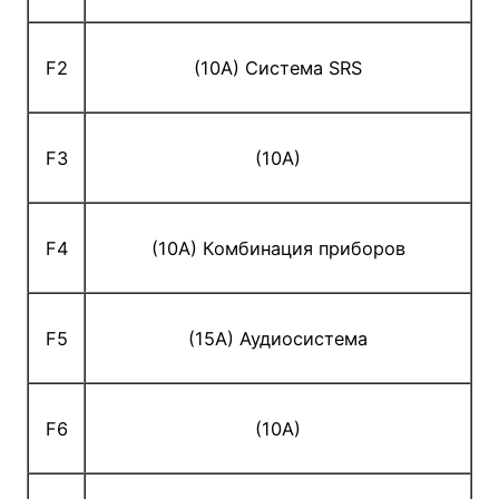
F2
(10A) Система SRS
F3
(10A)
F4
(10A) Комбинация приборов
F5
(15A) Аудиосистема
F6
(10A)