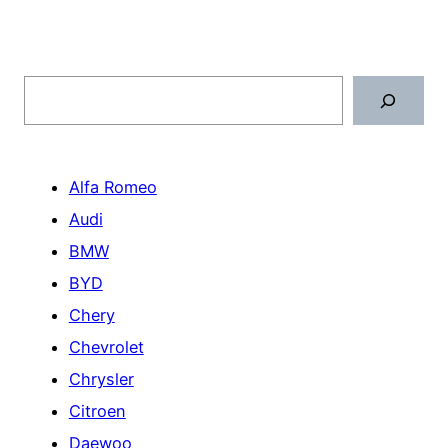
Поиск
Alfa Romeo
Audi
BMW
BYD
Chery
Chevrolet
Chrysler
Citroen
Daewoo