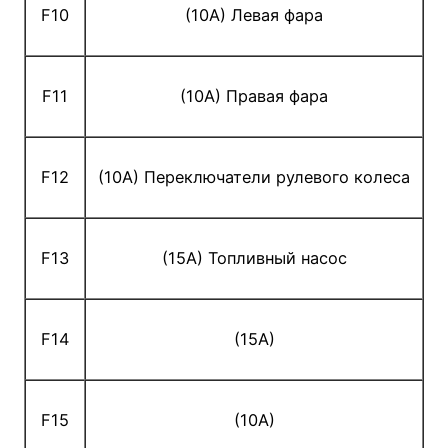
F10
(10A) Левая фара
F11
(10A) Правая фара
F12
(10A) Переключатели рулевого колеса
F13
(15A) Топливный насос
F14
(15A)
F15
(10A)