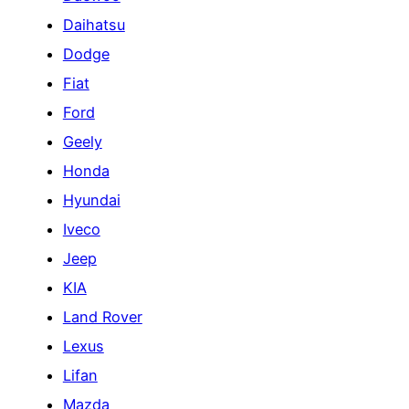
Daihatsu
Dodge
Fiat
Ford
Geely
Honda
Hyundai
Iveco
Jeep
KIA
Land Rover
Lexus
Lifan
Mazda