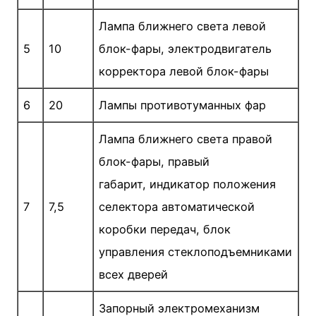
Лампа ближнего света левой
5
10
блок-фары, электро­двигатель
корректора левой блок-фары
6
20
Лампы противотуманных фар
Лампа ближнего света правой
блок-фары, правый
габарит, индика­тор положения
7
7,5
селектора автоматической
коробки передач, блок
управления стеклоподъемниками
всех дверей
Запорный электромеханизм