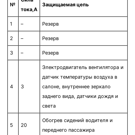
№
Защищаемая цепь
тока,А
1
–
Резерв
2
–
Резерв
3
–
Резерв
Электродвигатель вентилятора и
датчик температуры воздуха в
4
3
салоне, внутреннее зеркало
заднего вида, датчики дождя и
света
Обогрев сидений водителя и
5
20
переднего пассажира