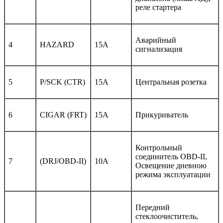
реле стартера
Аварийный
4
HAZARD
15A
сигнализация
5
P/SCK (CTR)
15A
Центральная розетка
6
CIGAR (FRT)
15A
Прикуриватель
Контрольный
соединитель OBD-II,
7
(DRJ/OBD-II)
10A
Освещение дневною
режима эксплуатации
Передний
стеклоочиститель,