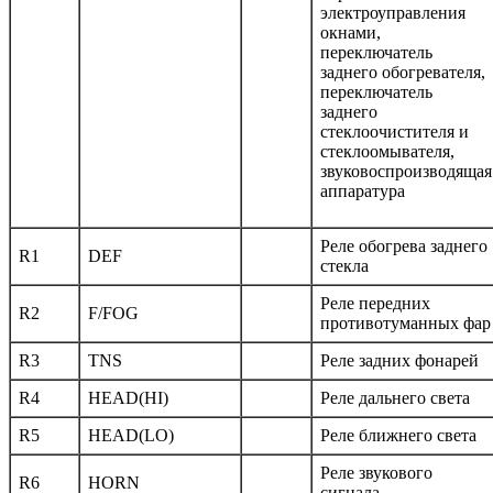
электроуправления
окнами,
переключатель
заднего обогревателя,
переключатель
заднего
стеклоочистителя и
стеклоомывателя,
звуковоспроизводящая
аппаратура
Реле обогрева заднего
R1
DEF
стекла
Реле передних
R2
F/FOG
противотуманных фар
R3
TNS
Реле задних фонарей
R4
HEAD(HI)
Реле дальнего света
R5
HEAD(LO)
Реле ближнего света
Реле звукового
R6
HORN
сигнала