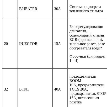
Система подогрева
F/HEATER
З0А
топливного фильтра
Блок регулирования
двигателя,
соленоидный клапан
EGR (при наличии),
20
INJECTOR
15A
запальное реле*, реле
обогревателя воды*
Форсунки (цилиндры
1 – 4)
предохранитель
ROOM
10А, предохранитель
32
BTN1
40A
TCCS 20А,
предохранитель STOP
15А, штепсельная
розетка