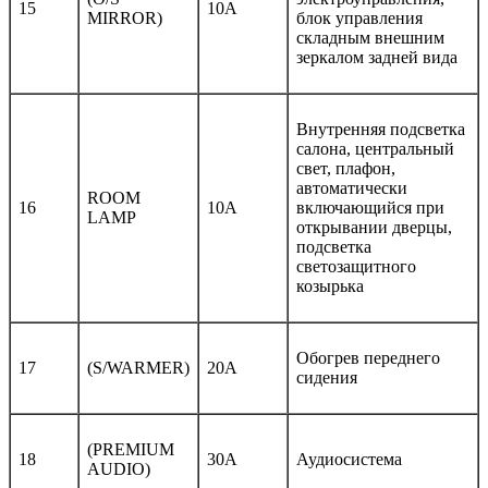
15
10A
MIRROR)
блок управления
складным внешним
зеркалом задней вида
Внутренняя подсветка
салона, центральный
свет, плафон,
автоматически
ROOM
16
10A
включающийся при
LAMP
открывании дверцы,
подсветка
светозащитного
козырька
Обогрев переднего
17
(S/WARMER)
20A
сидения
(PREMIUM
18
30A
Аудиосистема
AUDIO)