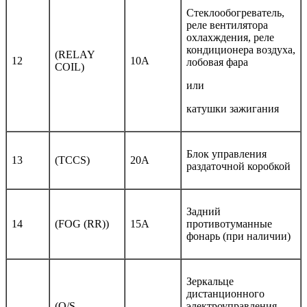
Стеклообогреватель,
реле вентилятора
охлахждения, реле
кондиционера воздуха,
(RELAY
12
10A
лобовая фара
COIL)
или
катушки зажигания
Блок управления
13
(TCCS)
20A
раздаточной коробкой
Задний
14
(FOG (RR))
15A
противотуманные
фонарь (при наличии)
Зеркальце
дистанционного
(O/S
электроуправления,