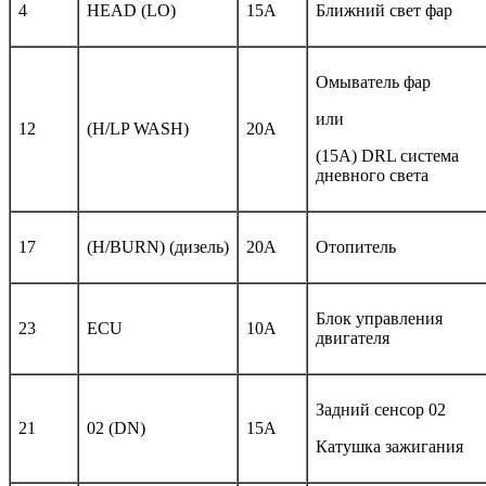
4
HEAD (LO)
15A
Ближний свет фар
Омыватель фар
или
12
(H/LP WASH)
20A
(15A) DRL система
дневного света
17
(H/BURN) (дизель)
20A
Отопитель
Блок управления
23
ECU
10A
двигателя
Задний сенсор 02
21
02 (DN)
15A
Катушка зажигания