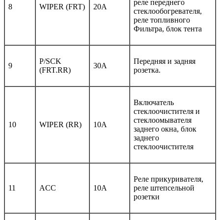
реле переднего
8
WIPER (FRT)
20A
стеклообогревателя,
реле топливного
Фильтра, блок тента
P/SCK
Передняя и задняя
9
30A
(FRT.RR)
розетка.
Включатель
стеклоочистителя и
стеклоомывателя
10
WIPER (RR)
10A
заднего окна, блок
заднего
стеклоочистителя
Реле прикуривателя,
11
ACC
10A
реле штепсельной
розетки