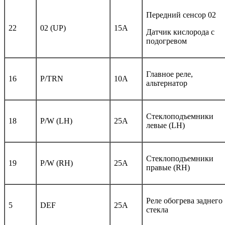
Передний сенсор 02
22
02 (UP)
15A
Датчик кислорода с
подогревом
Главное реле,
16
P/TRN
10A
альтернатор
Стеклоподъемники
18
P/W (LH)
25A
левые (LH)
Стеклоподъемники
19
P/W (RH)
25A
правые (RH)
Реле обогрева заднего
5
DEF
25A
стекла