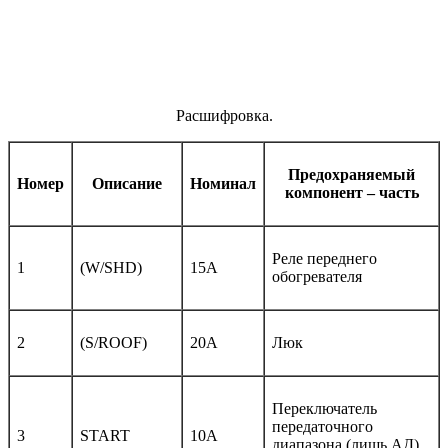
Расшифровка.
Предохраняемый
Номер
Описание
Номинал
компонент – часть
Реле переднего
1
(W/SHD)
15A
обогревателя
2
(S/ROOF)
20A
Люк
Переключатель
передаточного
3
START
10A
диапазона (лишь АД),