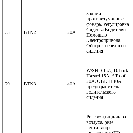
Задний
противотуманные
фонарь. Регулировка
Сиденья Водителя с
33
BTN2
20A
Помощью
Электропривода,
Обогрев переднего
сидения
W/SHD 15А, D/Lock.
Hazard 15А, S/Roof
20A, OBD-II 10А,
29
BTN3
40A
предохранитель
водительского
сидения
Реле кондиционера
воздуха, реле
вентилятора
охлаждения (HI).