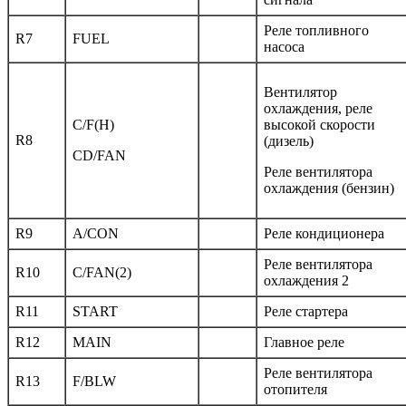
Реле топливного
R7
FUEL
насоса
Вентилятор
охлаждения, реле
C/F(H)
высокой скорости
R8
(дизель)
CD/FAN
Реле вентилятора
охлаждения (бензин)
R9
A/CON
Реле кондиционера
Реле вентилятора
R10
C/FAN(2)
охлаждения 2
R11
START
Реле стартера
R12
MAIN
Главное реле
Реле вентилятора
R13
F/BLW
отопителя