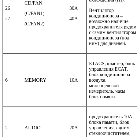
CD/FAN
26
30А
Вентилятор
(C/FAN1)
кондиционера –
27
40A
возможно наличие
(C/FAN2)
предохранителя рядом
с самим вентилятором
кондиционера (под
ним) для дизелей.
ETACS, кластер, блок
управления ЕСАТ,
блок кондиционера
6
MEMORY
10A
воздуха,
многоцелевой
измеритель, часы,
блок памяти
предохранитель 10А
блока памяти, блок
2
AUDIO
20A
управления задним
стеклоочистителем,