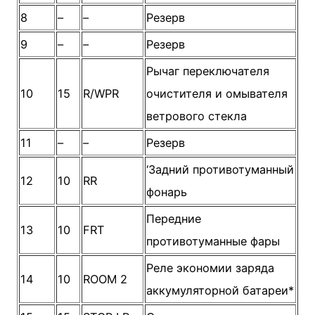
8
–
–
Резерв
9
–
–
Резерв
Рычаг переключателя
10
15
R/WPR
очистителя и омывателя
ветрового стекла
11
–
–
Резерв
‘Задний противотуманный
12
10
RR
фонарь
Передние
13
10
FRT
противотуманные фары
Реле экономии заряда
14
10
ROOM 2
аккумуляторной батареи*