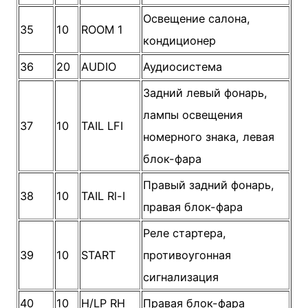
Освещение салона,
35
10
ROOM 1
кондиционер
36
20
AUDIO
Аудиосистема
Задний левый фонарь,
лампы освещения
37
10
TAIL LFI
номерного знака, левая
блок-фара
Правый задний фонарь,
38
10
TAIL Rl-I
правая блок-фара
Реле стартера,
39
10
START
противоугонная
сигнализация
40
10
H/LP RH
Правая блок-фара