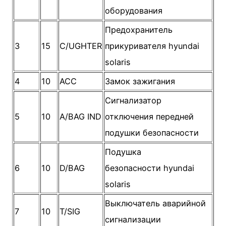
оборудования
Предохранитель
3
15
C/UGHTER
прикуривателя hyundai
solaris
4
10
ACC
Замок зажигания
Сигнализатор
5
10
A/BAG IND
отключения передней
подушки безопасности
Подушка
6
10
D/BAG
безопасности hyundai
solaris
Выключатель аварийной
7
10
T/SIG
сигнализации