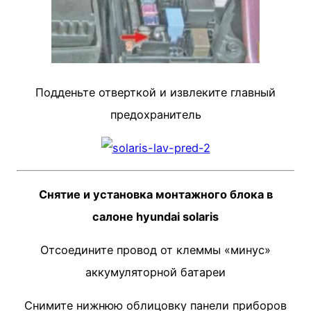
Подденьте отверткой и извлеките глав­ный
предохранитель
Снятие и установка монтажного блока в
салоне hyundai solari​s
Отсоедините провод от клеммы «ми­нус»
аккумуляторной батареи
Снимите нижнюю облицовку панели приборов