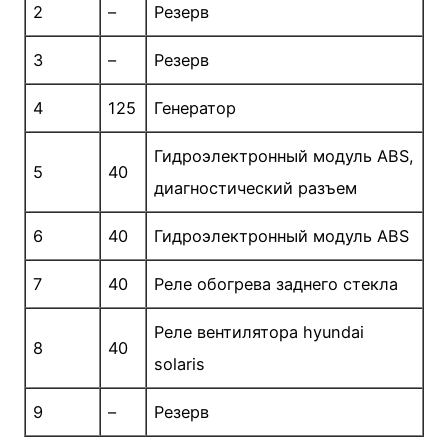
2
–
Резерв
3
–
Резерв
4
125
Генератор
Гидроэлектронный модуль ABS,
5
40
диагностический разъем
6
40
Гидроэлектронный модуль ABS
7
40
Реле обогрева заднего стекла
Реле вентилятора hyundai
8
40
solaris
9
–
Резерв