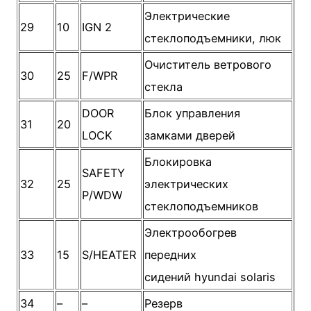
Электрические
29
10
IGN 2
стеклоподъемники, люк
Очиститель ветрового
30
25
F/WPR
стекла
DOOR
Блок управления
31
20
LOCK
замками дверей
Блокировка
SAFETY
32
25
электрических
P/WDW
стеклоподъемников
Электрообогрев
33
15
S/HEATER
передних
сидений hyundai solaris
34
–
–
Резерв