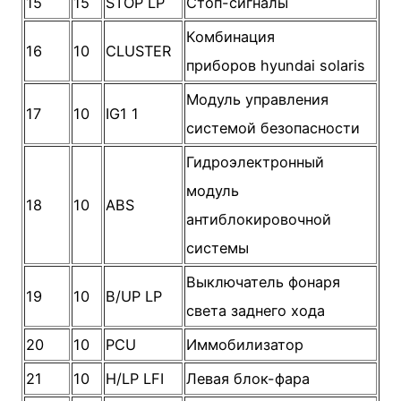
15
15
STOP LP
Стоп-сигналы
Комбинация
16
10
CLUSTER
приборов hyundai solaris
Модуль управления
17
10
IG1 1
системой безопасности
Гидроэлектронный
модуль
18
10
ABS
антиблокировочной
системы
Выключатель фонаря
19
10
B/UP LP
света заднего хода
20
10
PCU
Иммобилизатор
21
10
H/LP LFI
Левая блок-фара