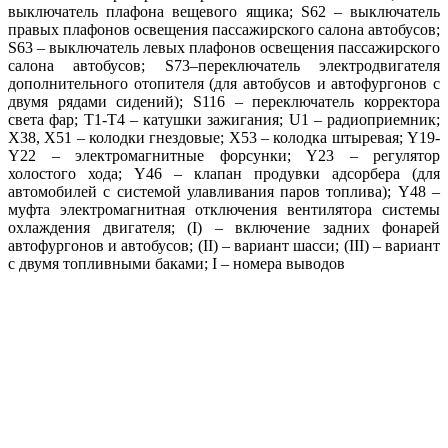
выключатель плафона вещевого ящика; S62 – выключатель
правых плафонов освещения пассажирского салона автобусов;
S63 – выключатель левых плафонов освещения пассажирского
салона автобусов; S73–переключатель электродвигателя
дополнительного отопителя (для автобусов и автофургонов с
двумя рядами сидений); S116 – переключатель корректора
света фар; Т1-Т4 – катушки зажигания; U1 – радиоприемник;
Х38, Х51 – колодки гнездовые; Х53 – колодка штыревая; Y19-
Y22 – электромагнитные форсунки; Y23 – регулятор
холостого хода; Y46 – клапан продувки адсорбера (для
автомобилей с системой улавливания паров топлива); Y48 –
муфта электромагнитная отключения вентилятора системы
охлаждения двигателя; (I) – включение задних фонарей
автофургонов и автобусов; (II) – вариант шасси; (III) – вариант
с двумя топливными баками; I – номера выводов