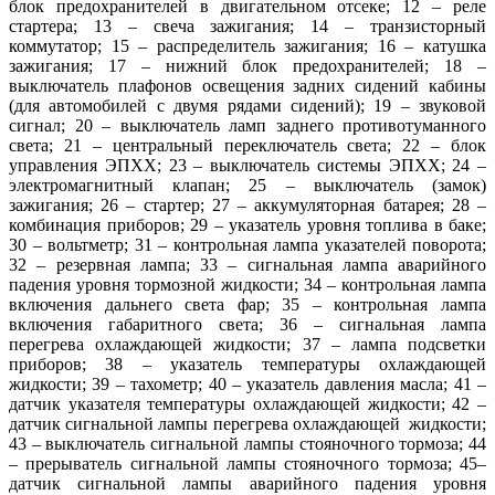
блок предохранителей в двигательном отсеке; 12 – реле
стартера; 13 – свеча зажигания; 14 – транзисторный
коммутатор; 15 – распределитель зажигания; 16 – катушка
зажигания; 17 – нижний блок предохранителей; 18 –
выключатель плафонов освещения задних сидений кабины
(для автомобилей с двумя рядами сидений); 19 – звуковой
сигнал; 20 – выключатель ламп заднего противотуманного
света; 21 – центральный переключатель света; 22 – блок
управления ЭПХХ; 23 – выключатель системы ЭПХХ; 24 –
электромагнитный клапан; 25 – выключатель (замок)
зажигания; 26 – стартер; 27 – аккумуляторная батарея; 28 –
комбинация приборов; 29 – указатель уровня топлива в баке;
30 – вольтметр; 31 – контрольная лампа указателей поворота;
32 – резервная лампа; 33 – сигнальная лампа аварийного
падения уровня тормозной жидкости; 34 – контрольная лампа
включения дальнего света фар; 35 – контрольная лампа
включения габаритного света; 36 – сигнальная лампа
перегрева охлаждающей жидкости; 37 – лампа подсветки
приборов; 38 – указатель температуры охлаждающей
жидкости; 39 – тахометр; 40 – указатель давления масла; 41 –
датчик указателя температуры охлаждающей жидкости; 42 –
датчик сигнальной лампы перегрева охлаждающей жидкости;
43 – выключатель сигнальной лампы стояночного тормоза; 44
– прерыватель сигнальной лампы стояночного тормоза; 45–
датчик сигнальной лампы аварийного падения уровня