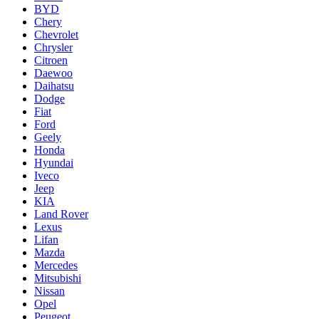
BYD
Chery
Chevrolet
Chrysler
Citroen
Daewoo
Daihatsu
Dodge
Fiat
Ford
Geely
Honda
Hyundai
Iveco
Jeep
KIA
Land Rover
Lexus
Lifan
Mazda
Mercedes
Mitsubishi
Nissan
Opel
Peugeot