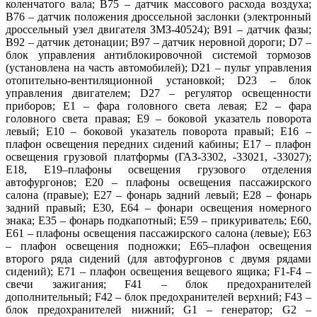
коленчатого вала; В75 – датчик массового расхода воздуха;
В76 – датчик положения дроссельной заслонки (электронный
дроссельный узел двигателя ЗМЗ-40524); В91 – датчик фазы;
В92 – датчик детонации; В97 – датчик неровной дороги; D7 –
блок управления антиблокировочной системой тормозов
(установлена на часть автомобилей); D21 – пульт управления
отопительно-вентиляционной установкой; D23 – блок
управления двигателем; D27 – регулятор освещенности
приборов; Е1 – фара головного света левая; Е2 – фара
головного света правая; Е9 – боковой указатель поворота
левый; Е10 – боковой указатель поворота правый; Е16 –
плафон освещения передних сидений кабины; Е17 – плафон
освещения грузовой платформы (ГАЗ-3302, -33021, -33027);
Е18, Е19–плафоны освещения грузового отделения
автофургонов; Е20 – плафоны освещения пассажирского
салона (правые); E27 – фонарь задний левый; Е28 – фонарь
задний правый; E30, E64 – фонари освещения номерного
знака; Е35 – фонарь подкапотный; Е59 – прикуриватель; Е60,
Е61 – плафоны освещения пассажирского салона (левые); Е63
– плафон освещения подножки; Е65–плафон освещения
второго ряда сидений (для автофургонов с двумя рядами
сидений); Е71 – плафон освещения вещевого ящика; F1-F4 –
свечи зажигания; F41 – блок предохранителей
дополнительный; F42 – блок предохранителей верхний; F43 –
блок предохранителей нижний; G1 – генератор; G2 –