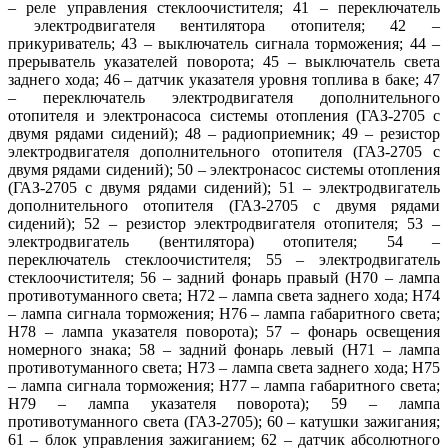
– реле управления стеклоочистителя; 41 – переключатель
электродвигателя вентилятора отопителя; 42 –
прикуриватель; 43 – выключатель сигнала торможения; 44 –
прерыватель указателей поворота; 45 – выключатель света
заднего хода; 46 – датчик указателя уровня топлива в баке; 47
– переключатель электродвигателя дополнительного
отопителя и электронасоса системы отопления (ГАЗ-2705 с
двумя рядами сидений); 48 – радиоприемник; 49 – резистор
электродвигателя дополнительного отопителя (ГАЗ-2705 с
двумя рядами сидений); 50 – электронасос системы отопления
(ГАЗ-2705 с двумя рядами сидений); 51 – электродвигатель
дополнительного отопителя (ГАЗ-2705 с двумя рядами
сидений); 52 – резистор электродвигателя отопителя; 53 –
электродвигатель (вентилятора) отопителя; 54 –
переключатель стеклоочистителя; 55 – электродвигатель
стеклоочистителя; 56 – задний фонарь правый (Н70 – лампа
противотуманного света; Н72 – лампа света заднего хода; Н74
– лампа сигнала торможения; Н76 – лампа габаритного света;
Н78 – лампа указателя поворота); 57 – фонарь освещения
номерного знака; 58 – задний фонарь левый (Н71 – лампа
противотуманного света; Н73 – лампа света заднего хода; Н75
– лампа сигнала торможения; Н77 – лампа габаритного света;
Н79 – лампа указателя поворота); 59 – лампа
противотуманного света (ГАЗ-2705); 60 – катушки зажигания;
61 – блок управления зажиганием; 62 – датчик абсолютного