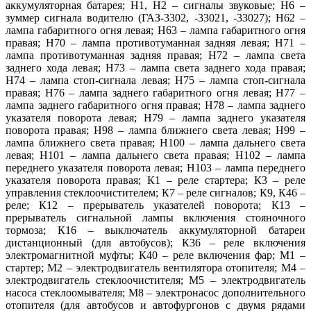
аккумуляторная батарея; H1, H2 – сигналы звуковые; Н6 –
зуммер сигнала водителю (ГАЗ-3302, -33021, -33027); Н62 –
лампа габаритного огня левая; Н63 – лампа габаритного огня
правая; Н70 – лампа противотуманная задняя левая; Н71 –
лампа противотуманная задняя правая; Н72 – лампа света
заднего хода левая; Н73 – лампа света заднего хода правая;
Н74 – лампа стоп-сигнала левая; Н75 – лампа стоп-сигнала
правая; Н76 – лампа заднего габаритного огня левая; Н77 –
лампа заднего габаритного огня правая; Н78 – лампа заднего
указателя поворота левая; Н79 – лампа заднего указателя
поворота правая; Н98 – лампа ближнего света левая; Н99 –
лампа ближнего света правая; H100 – лампа дальнего света
левая; Н101 – лампа дальнего света правая; Н102 – лампа
переднего указателя поворота левая; Н103 – лампа переднего
указателя поворота правая; К1 – реле стартера; К3 – реле
управления стеклоочистителем; К7 – реле сигналов; К9, К46 –
реле; К12 – прерыватель указателей поворота; К13 –
прерыватель сигнальной лампы включения стояночного
тормоза; К16 – выключатель аккумуляторной батареи
дистанционный (для автобусов); К36 – реле включения
электромагнитной муфты; К40 – реле включения фар; M1 –
стартер; М2 – электродвигатель вентилятора отопителя; М4 –
электродвигатель стеклоочистителя; М5 – электродвигатель
насоса стеклоомывателя; М8 – электронасос дополнительного
отопителя (для автобусов и автофургонов с двумя рядами