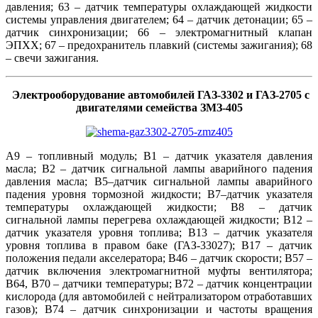
давления; 63 – датчик температуры охлаждающей жидкости
системы управления двигателем; 64 – датчик детонации; 65 –
датчик синхронизации; 66 – электромагнитный клапан
ЭПХХ; 67 – предохранитель плавкий (системы зажигания); 68
– свечи зажигания.
Электрооборудование автомобилей ГАЗ-3302 и ГАЗ-2705 с
двигателями семейства ЗМЗ-405
А9 – топливный модуль; В1 – датчик указателя давления
масла; B2 – датчик сигнальной лампы аварийного падения
давления масла; В5–датчик сигнальной лампы аварийного
падения уровня тормозной жидкости; В7–датчик указателя
температуры охлаждающей жидкости; В8 – датчик
сигнальной лампы перегрева охлаждающей жидкости; В12 –
датчик указателя уровня топлива; В13 – датчик указателя
уровня топлива в правом баке (ГАЗ-33027); В17 – датчик
положения педали акселератора; В46 – датчик скорости; B57 –
датчик включения электромагнитной муфты вентилятора;
В64, В70 – датчики температуры; В72 – датчик концентрации
кислорода (для автомобилей с нейтрализатором отработавших
газов); В74 – датчик синхронизации и частоты вращения