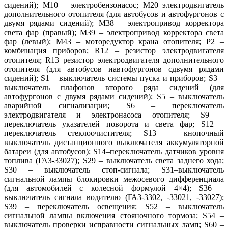
сидений); М10 – электробензонасос; М20–электродвигатель
дополнительного отопителя (для автобусов и автофургонов с
двумя рядами сидений); М38 – электропривод корректора
света фар (правый); М39 – электропривод корректора света
фар (левый); М43 – моторедуктор крана отопителя; Р2 –
комбинация приборов; R12 – резистор электродвигателя
отопителя; R13–резистор электродвигателя дополнительного
отопителя (для автобусов иавтофургонов сдвумя рядами
сидений); S1 – выключатель системы пуска и приборов; S3 –
выключатель плафонов второго ряда сидений (для
автофургонов с двумя рядами сидений); S5 – выключатель
аварийной сигнализации; S6 – переключатель
электродвигателя и электронасоса отопителя; S9 –
переключатель указателей поворота и света фар; S12 –
переключатель стеклоочистителя; S13 – кнопочный
выключатель дистанционного выключателя аккумуляторной
батареи (для автобусов); S14–переключатель датчиков уровня
топлива (ГАЗ-33027); S29 – выключатель света заднего хода;
S30 – выключатель стоп-сигнала; S31–выключатель
сигнальной лампы блокировки межосевого дифференциала
(для автомобилей с колесной формулой 4×4); S36 –
выключатель сигнала водителю (ГАЗ-3302, -33021, -33027);
S39 – переключатель освещения; S52 – выключатель
сигнальной лампы включения стояночного тормоза; S54 –
выключатель проверки исправности сигнальных ламп; S60 –