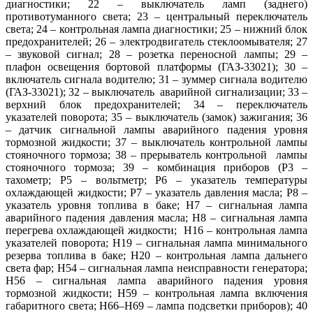
диагностики; 22 – выключатель ламп (заднего)
противотуманного света; 23 – центральный переключатель
света; 24 – контрольная лампа диагностики; 25 – нижний блок
предохранителей; 26 – электродвигатель стеклоомывателя; 27
– звуковой сигнал; 28 – розетка переносной лампы; 29 –
плафон освещения бортовой платформы (ГАЗ-33021); 30 –
включатель сигнала водителю; 31 – зуммер сигнала водителю
(ГАЗ-33021); 32 – выключатель аварийной сигнализации; 33 –
верхний блок предохранителей; 34 – переключатель
указателей поворота; 35 – выключатель (замок) зажигания; 36
– датчик сигнальной лампы аварийного падения уровня
тормозной жидкости; 37 – выключатель контрольной лампы
стояночного тормоза; 38 – прерыватель контрольной лампы
стояночного тормоза; 39 – комбинация приборов (Р3 –
тахометр; Р5 – вольтметр; Р6 – указатель температуры
охлаждающей жидкости; Р7 – указатель давления масла; Р8 –
указатель уровня топлива в баке; Н7 – сигнальная лампа
аварийного падения давления масла; Н8 – сигнальная лампа
перегрева охлаждающей жидкости; Н16 – контрольная лампа
указателей поворота; Н19 – сигнальная лампа минимального
резерва топлива в баке; Н20 – контрольная лампа дальнего
света фар; Н54 – сигнальная лампа неисправности генератора;
Н56 – сигнальная лампа аварийного падения уровня
тормозной жидкости; Н59 – контрольная лампа включения
габаритного света; Н66–Н69 – лампа подсветки приборов); 40