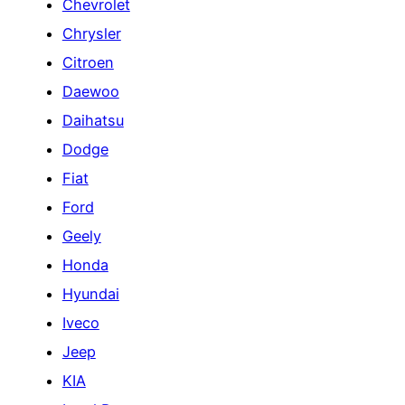
Chevrolet
Chrysler
Citroen
Daewoo
Daihatsu
Dodge
Fiat
Ford
Geely
Honda
Hyundai
Iveco
Jeep
KIA