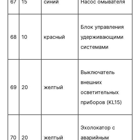
67
15
синий
Насос омывателя
Блок управления
68
10
красный
удерживающими
систе­мами
Выключатель
внешних
69
20
желтый
осветительных
приборов (KL15)
Эхолокатор с
70
20
желтый
аварийным