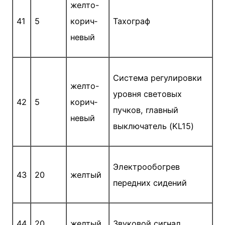
желто-
41
5
корич­
Тахограф
невый
Система регулировки
желто-
уровня световых
42
5
корич­
пучков, главный
невый
выключатель (KL15)
Электрообогрев
43
20
желтый
передних сидений
44
20
желтый
Звуковой сигнал