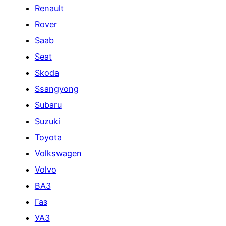
Renault
Rover
Saab
Seat
Skoda
Ssangyong
Subaru
Suzuki
Toyota
Volkswagen
Volvo
ВАЗ
Газ
УАЗ