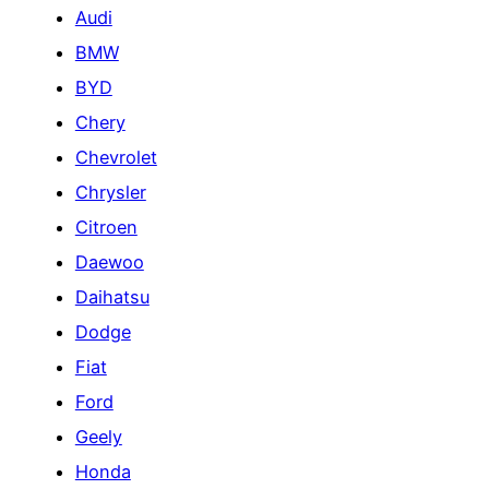
Audi
BMW
BYD
Chery
Chevrolet
Chrysler
Citroen
Daewoo
Daihatsu
Dodge
Fiat
Ford
Geely
Honda