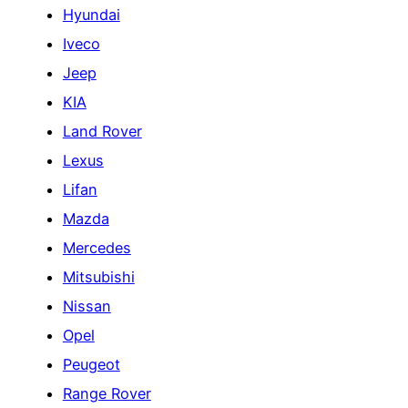
Hyundai
Iveco
Jeep
KIA
Land Rover
Lexus
Lifan
Mazda
Mercedes
Mitsubishi
Nissan
Opel
Peugeot
Range Rover