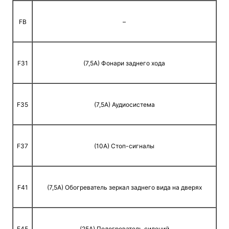
FB
–
F31
(7,5A) Фонари заднего хода
F35
(7,5A) Аудиосистема
F37
(10A) Стоп-сигналы
F41
(7,5A) Обогреватель зеркал заднего вида на дверях
F45
(25A) Подогреватель сидений