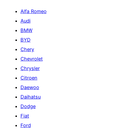
Alfa Romeo
Audi
BMW
BYD
Chery
Chevrolet
Chrysler
Citroen
Daewoo
Daihatsu
Dodge
Fiat
Ford