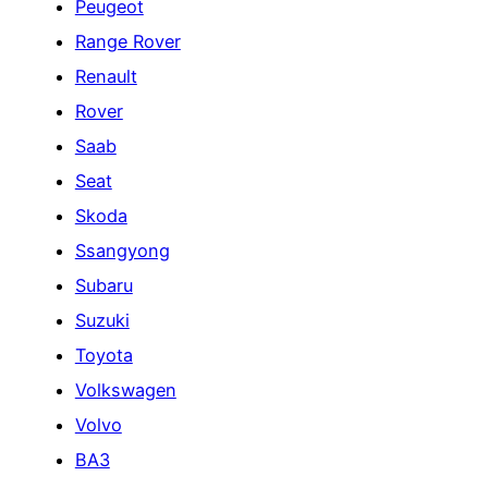
Peugeot
Range Rover
Renault
Rover
Saab
Seat
Skoda
Ssangyong
Subaru
Suzuki
Toyota
Volkswagen
Volvo
ВАЗ