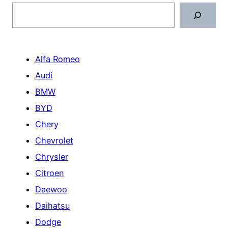
Поиск
Alfa Romeo
Audi
BMW
BYD
Chery
Chevrolet
Chrysler
Citroen
Daewoo
Daihatsu
Dodge