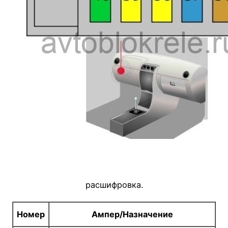
расшифровка.
Номер
Ампер/Назначение