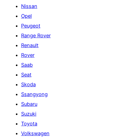
Nissan
Opel
Peugeot
Range Rover
Renault
Rover
Saab
Seat
Skoda
Ssangyong
Subaru
Suzuki
Toyota
Volkswagen