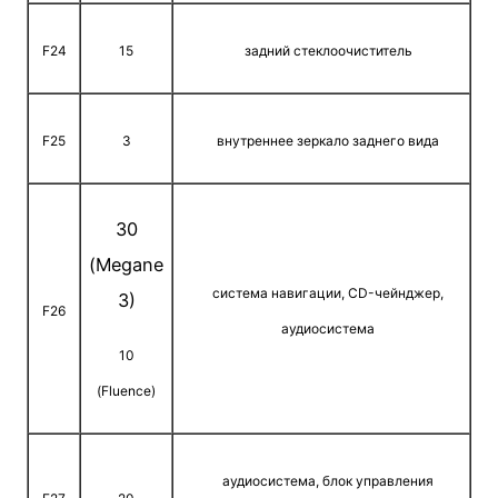
F24
15
задний стеклоочиститель
F25
3
внутреннее зеркало заднего вида
30
(Megane
система навигации, CD-чейнджер,
3)
F26
аудиосистема
10
(Fluence)
аудиосистема, блок управления