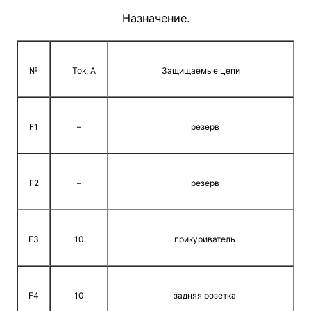
Назначение.
№
Ток, А
Защищаемые цепи
F1
–
резерв
F2
–
резерв
F3
10
прикуриватель
F4
10
задняя розетка