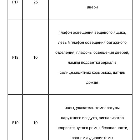
F17
25
двери
плафон освещения вещевого ящика,
левый плафон освещения багажного
отделения, плафоны осве­щения дверей,
F18
10
лампы подсветки зеркал в
солнцезащитных козырьках, датчик
дождя
часы, указатель температуры
наружного воздуха, сигнализатор
F19
10
непристегнутого ремня безопасно­сти,
разъем аудиосистемы