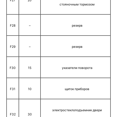
F27
20
стояночным тормозом
F28
–
резерв
F29
–
резерв
F30
15
указатели поворота
F31
10
щиток приборов
электростеклоподъемник двери
F32
30