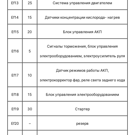
Ef13
25
Система управления двигателем
Ef14
15
Датчики концентрации кислорода- нагрев
Ef15
20
Блок управления АКП
Сигналы торможения, блок управления
Ef16
5
электрооборудованием, электроусилитель руля
Датчик режимов работы АКП,
Ef17
10
электрокорректор фар, реле света заднего хода
Ef18
15
Блок управления электрооборудованием
Ef19
30
Стартер
Ef20
–
резерв